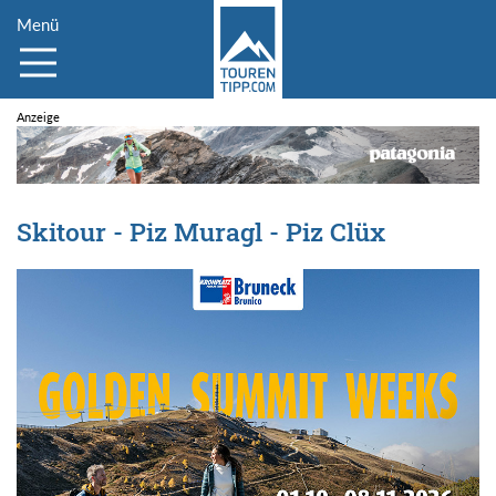
Menü
Skitour - Piz Muragl - Piz Clüx