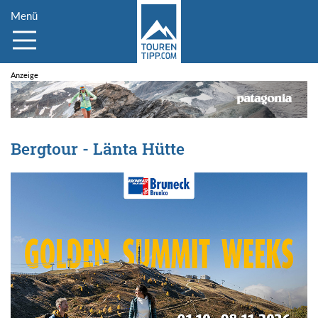
Menü
Bergtour - Länta Hütte