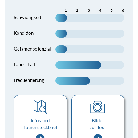
1
2
3
4
5
6
Schwierigkeit
Kondition
Gefahrenpotenzial
Landschaft
Frequentierung
Infos und
Bilder
Tourensteckbrief
zur Tour