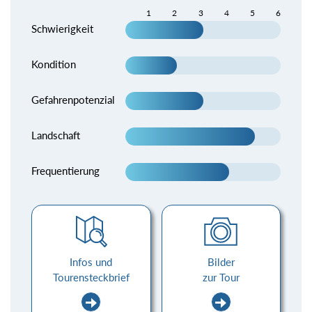
1
2
3
4
5
6
Schwierigkeit
Kondition
Gefahrenpotenzial
Landschaft
Frequentierung
Infos und
Bilder
Tourensteckbrief
zur Tour