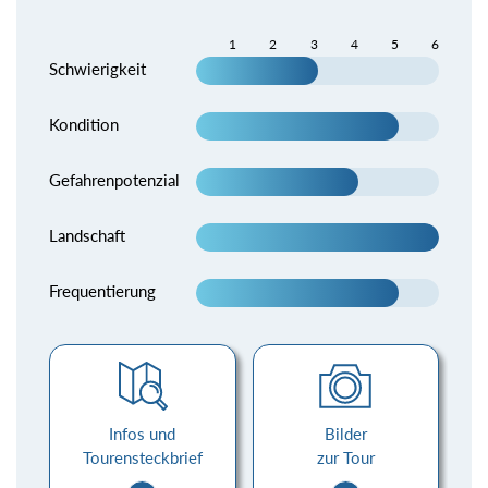
1
2
3
4
5
6
Schwierigkeit
Kondition
Gefahrenpotenzial
Landschaft
Frequentierung
Infos und
Bilder
Tourensteckbrief
zur Tour