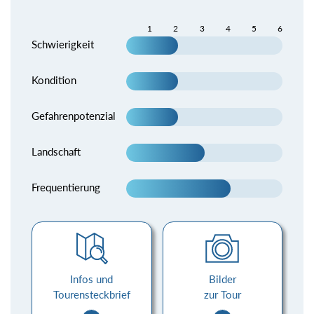
1
2
3
4
5
6
Schwierigkeit
Kondition
Gefahrenpotenzial
Landschaft
Frequentierung
Infos und
Bilder
Tourensteckbrief
zur Tour