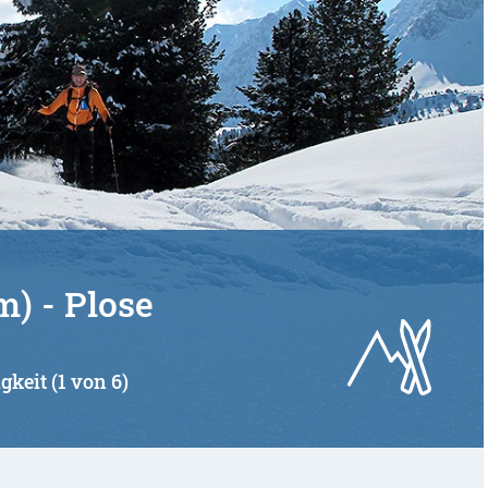
m) - Plose
gkeit (1 von 6)