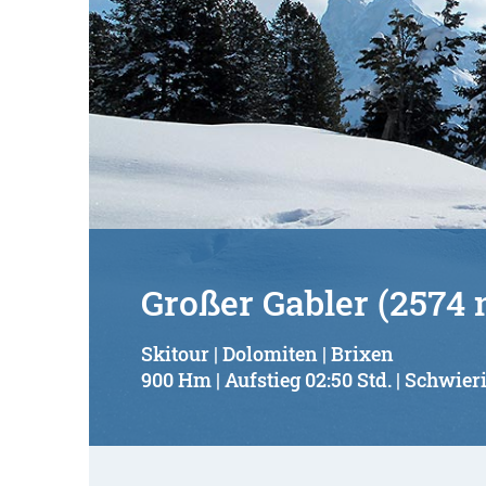
Großer Gabler (2574 
Skitour | Dolomiten | Brixen
900 Hm | Aufstieg 02:50 Std. | Schwieri