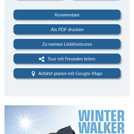
Kommentare
Als PDF drucken
Zu meinen Lieblinstouren
Tour mit Freunden teilen
Anfahrt planen mit Google-Maps