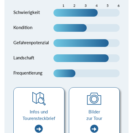
1
2
3
4
5
6
Schwierigkeit
Kondition
Gefahrenpotenzial
Landschaft
Frequentierung
Infos und
Bilder
Tourensteckbrief
zur Tour