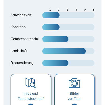
1
2
3
4
5
6
Schwierigkeit
Kondition
Gefahrenpotenzial
Landschaft
Frequentierung
Infos und
Bilder
Tourensteckbrief
zur Tour