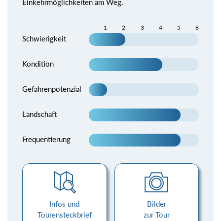
Einkehrmöglichkeiten am Weg.
1
2
3
4
5
6
Schwierigkeit
Kondition
Gefahrenpotenzial
Landschaft
Frequentierung
Infos und
Bilder
Tourensteckbrief
zur Tour