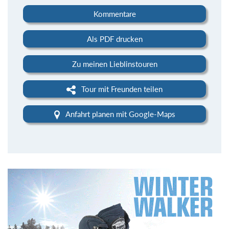
Kommentare
Als PDF drucken
Zu meinen Lieblinstouren
Tour mit Freunden teilen
Anfahrt planen mit Google-Maps