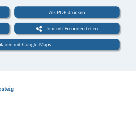
Als PDF drucken
Tour mit Freunden teilen
planen mit Google-Maps
rsteig