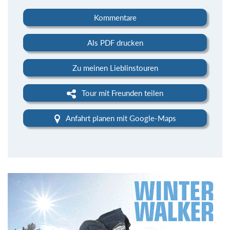
Kommentare
Als PDF drucken
Zu meinen Lieblinstouren
Tour mit Freunden teilen
Anfahrt planen mit Google-Maps