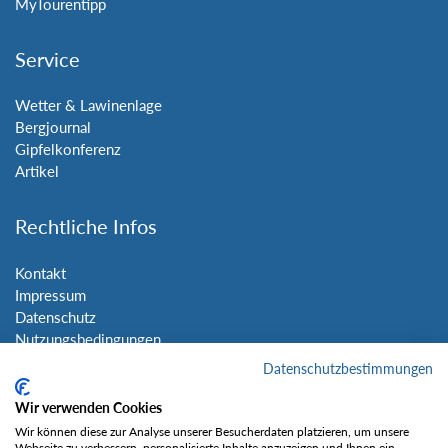
MyTourentipp
Service
Wetter & Lawinenlage
Bergjournal
Gipfelkonferenz
Artikel
Rechtliche Infos
Kontakt
Impressum
Datenschutz
Nutzungsbedingungen
Sitemap
Datenschutzbestimmungen
Wir verwenden Cookies
Social Media
Wir können diese zur Analyse unserer Besucherdaten platzieren, um unsere
Webseite zu verbessern, personalisierte Inhalte anzuzeigen und Ihnen ein