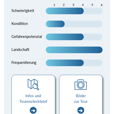
1
2
3
4
5
6
Schwierigkeit
Kondition
Gefahrenpotenzial
Landschaft
Frequentierung
Infos und
Bilder
Tourensteckbrief
zur Tour