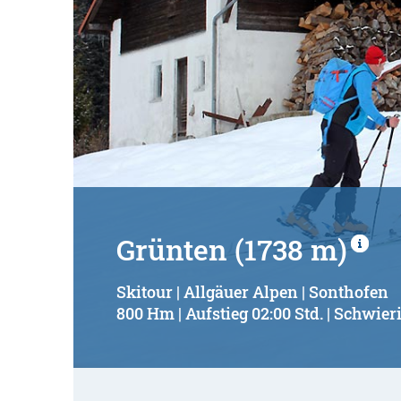
Grünten (1738 m)
Skitour | Allgäuer Alpen | Sonthofen
800 Hm | Aufstieg 02:00 Std. | Schwieri