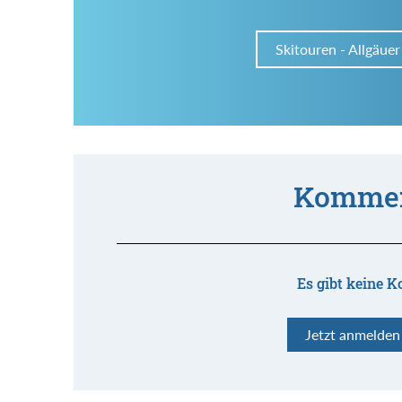
Skitouren - Allgäuer
Kommen
Es gibt keine K
Jetzt anmelde