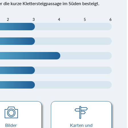
r die kurze Klettersteigpassage im Süden besteigt.
2
3
4
5
6
Bilder
Karten und