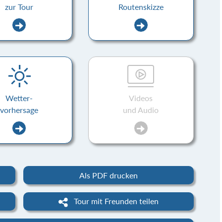
zur Tour
Routenskizze
Wetter-
Videos
vorhersage
und Audio
Als PDF drucken
Tour mit Freunden teilen