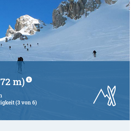
272 m)
h
igkeit (3 von 6)