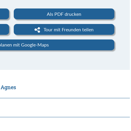
Als PDF drucken
Tour mit Freunden teilen
planen mit Google-Maps
e Agnes