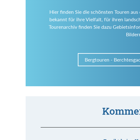
Hier finden Sie die schönsten Touren aus
bekannt für ihre Vielfalt, für ihren land
Tourenarchiv finden Sie dazu Gebietsinf
Bilde
Bergtouren - Berchtesga
Kommen