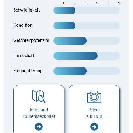
1
2
3
4
5
6
Schwierigkeit
Kondition
Gefahrenpotenzial
Landschaft
Frequentierung
Infos und
Bilder
Tourensteckbrief
zur Tour