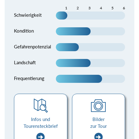
1
2
3
4
5
6
Schwierigkeit
Kondition
Gefahrenpotenzial
Landschaft
Frequentierung
Infos und
Bilder
Tourensteckbrief
zur Tour