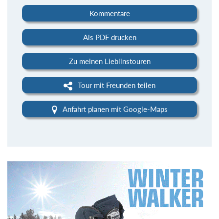
Kommentare
Als PDF drucken
Zu meinen Lieblinstouren
Tour mit Freunden teilen
Anfahrt planen mit Google-Maps