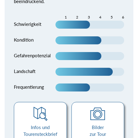
beeindruckend.
1
2
3
4
5
6
Schwierigkeit
Kondition
Gefahrenpotenzial
Landschaft
Frequentierung
Infos und
Bilder
Tourensteckbrief
zur Tour