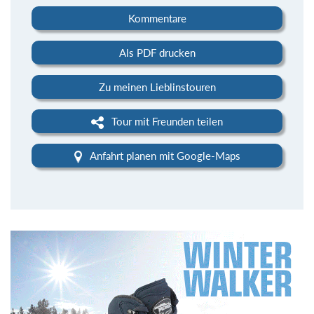
Kommentare
Als PDF drucken
Zu meinen Lieblinstouren
Tour mit Freunden teilen
Anfahrt planen mit Google-Maps