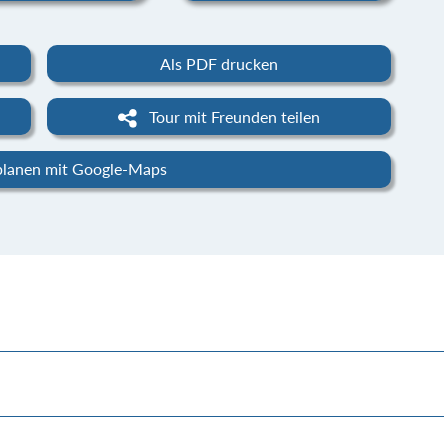
Als PDF drucken
Tour mit Freunden teilen
planen mit Google-Maps