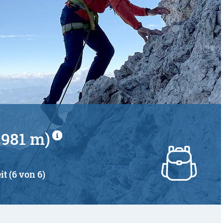
2981 m)
it (6 von 6)