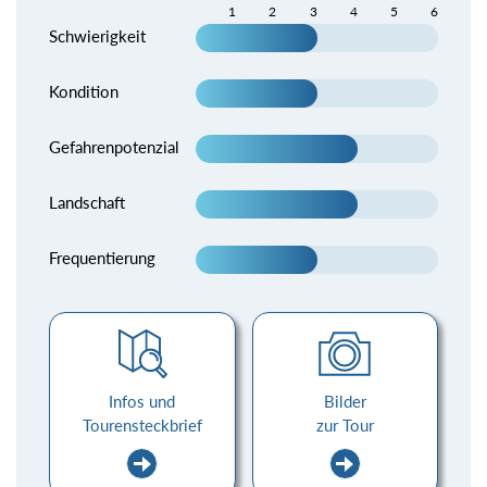
1
2
3
4
5
6
Schwierigkeit
Kondition
Gefahrenpotenzial
Landschaft
Frequentierung
Infos und
Bilder
Tourensteckbrief
zur Tour