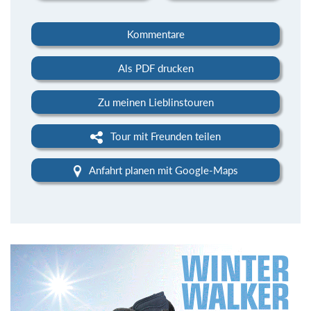
Kommentare
Als PDF drucken
Zu meinen Lieblinstouren
Tour mit Freunden teilen
Anfahrt planen mit Google-Maps