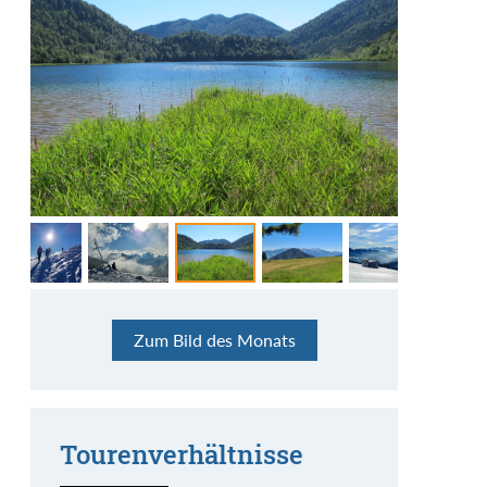
Am Weitsee in Reit im Winkl
Frühling in den Bayerischen Voralpen
Bella Vista auf die Dolomiten
Aufstieg zum Christlumkopf in Achenkirchen
Immer wieder Rosskopf
(Pisten Skitour)
Benutzer: Ferdl
Benutzer: Bergindianer
Benutzer: Linus_Z
Benutzer: Linus_Z
Benutzer: BergFex54
Beschreibung: Bei dieser Hitzewelle im Juni
Beschreibung: Während am Alpenhauptkamm
Beschreibung: Auf den großen Bergen sieht man
Beschreibung: Immer wieder Rosskopf und
Zum Bild des Monats
2026 tut ein Bad im herrlichen Weitsee
der Schnee in der Sonne glänzt, findet man am
nur die kleinen. Aber von den Sarntaler Alpen
Beschreibung: Die Regeneisschicht ist zwar für
immer wieder schön. Immerhin konnte man hier
verdammt gut. Dem See sagt man nach, er habe
Rehleitenkopf das Frühlingsgrün in allen
blickt man auf die spektakuläre Dolomiten-
die Abfahrt ein Horror, aber sie glänzt schön im
im Dezember 2025 ein bisschen Skitouren
ganz besonderes Wasser. Stimmt!
Schattierungen.
Kette.
Gegenlicht. Abfahrt daher über die Piste, aber
gehen und dazu noch derart schöne Momente
Sonne und Fernsicht waren großartig.
(siehe Bild) genießen.
Tourenverhältnisse