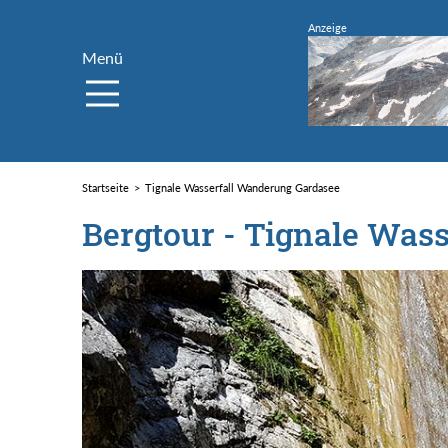
Menü
Startseite
Tignale Wasserfall Wanderung Gardasee
Bergtour - Tignale Was