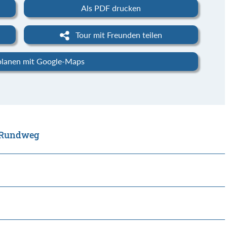
Als PDF drucken
Tour mit Freunden teilen
planen mit Google-Maps
l Rundweg