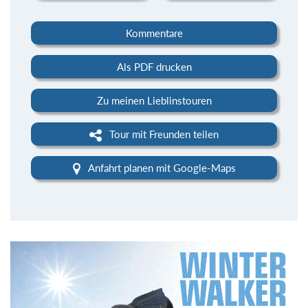
Kommentare
Als PDF drucken
Zu meinen Lieblinstouren
Tour mit Freunden teilen
Anfahrt planen mit Google-Maps