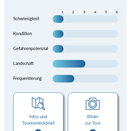
1
2
3
4
5
6
Schwierigkeit
Kondition
Gefahrenpotenzial
Landschaft
Frequentierung
Infos und
Bilder
Tourensteckbrief
zur Tour