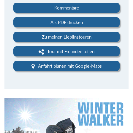
Kommentare
Als PDF drucken
Zu meinen Lieblinstouren
Tour mit Freunden teilen
Anfahrt planen mit Google-Maps