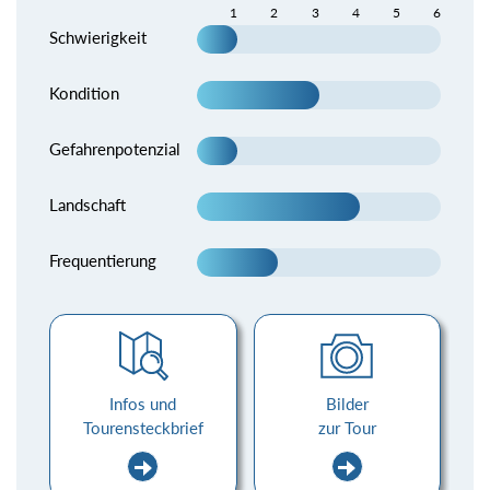
1
2
3
4
5
6
Schwierigkeit
Kondition
Gefahrenpotenzial
Landschaft
Frequentierung
Infos und
Bilder
Tourensteckbrief
zur Tour