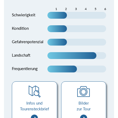
1
2
3
4
5
6
Schwierigkeit
Kondition
Gefahrenpotenzial
Landschaft
Frequentierung
Infos und
Bilder
Tourensteckbrief
zur Tour