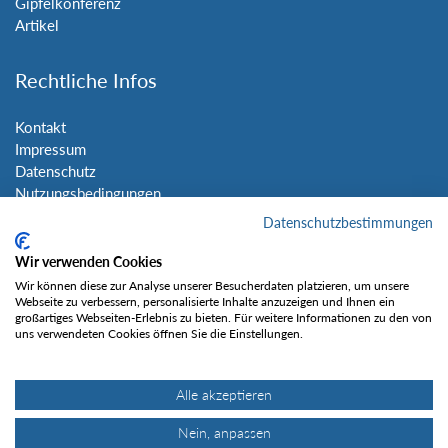
Gipfelkonferenz
Artikel
Rechtliche Infos
Kontakt
Impressum
Datenschutz
Nutzungsbedingungen
Sitemap
Datenschutzbestimmungen
Wir verwenden Cookies
Social Media
Wir können diese zur Analyse unserer Besucherdaten platzieren, um unsere
Webseite zu verbessern, personalisierte Inhalte anzuzeigen und Ihnen ein
großartiges Webseiten-Erlebnis zu bieten. Für weitere Informationen zu den von
uns verwendeten Cookies öffnen Sie die Einstellungen.
Alle akzeptieren
Gefällt mir
Nein, anpassen