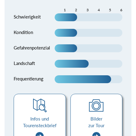
1
2
3
4
5
6
Schwierigkeit
Kondition
Gefahrenpotenzial
Landschaft
Frequentierung
Infos und
Bilder
Tourensteckbrief
zur Tour