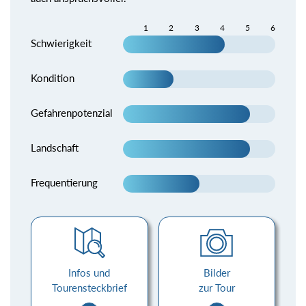
1
2
3
4
5
6
Schwierigkeit
Kondition
Gefahrenpotenzial
Landschaft
Frequentierung
Infos und
Bilder
Tourensteckbrief
zur Tour