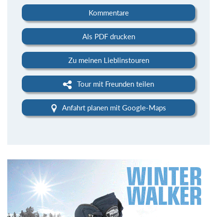
Kommentare
Als PDF drucken
Zu meinen Lieblinstouren
Tour mit Freunden teilen
Anfahrt planen mit Google-Maps