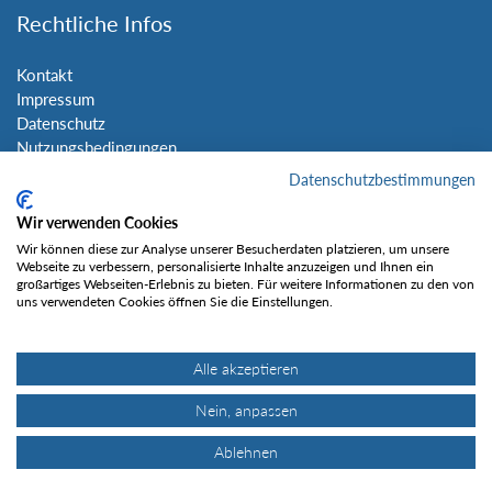
Rechtliche Infos
Kontakt
Impressum
Datenschutz
Nutzungsbedingungen
Sitemap
Datenschutzbestimmungen
Wir verwenden Cookies
Social Media
Wir können diese zur Analyse unserer Besucherdaten platzieren, um unsere
Webseite zu verbessern, personalisierte Inhalte anzuzeigen und Ihnen ein
großartiges Webseiten-Erlebnis zu bieten. Für weitere Informationen zu den von
uns verwendeten Cookies öffnen Sie die Einstellungen.
Alle akzeptieren
Gefällt mir
Nein, anpassen
Ablehnen
© Tourentipp.com 2025