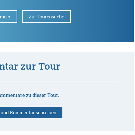
lmeer
Zur Tourensuche
tar zur Tour
ommentare zu dieser Tour.
n und Kommentar schreiben