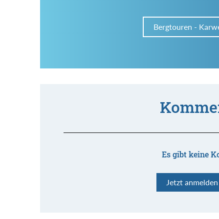
Bergtouren - Karw
Kommen
Es gibt keine K
Jetzt anmelde