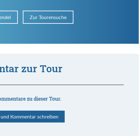
endel
Zur Tourensuche
tar zur Tour
ommentare zu dieser Tour.
n und Kommentar schreiben