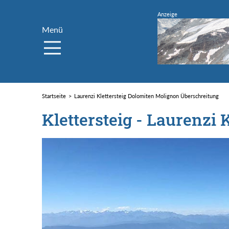
Menü
Startseite
Laurenzi Klettersteig Dolomiten Molignon Überschreitung
Klettersteig - Laurenzi K