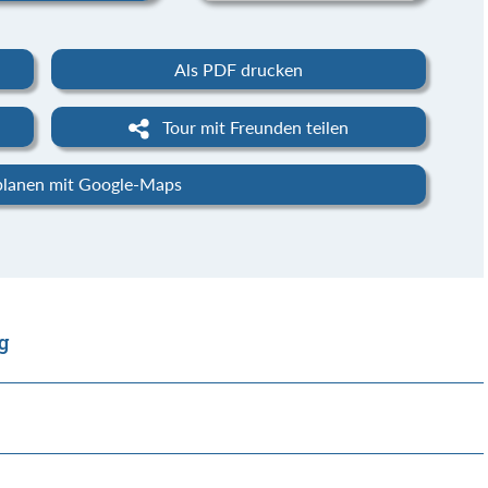
Als PDF drucken
Tour mit Freunden teilen
planen mit Google-Maps
g