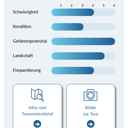
1
2
3
4
5
6
Schwierigkeit
Kondition
Gefahrenpotenzial
Landschaft
Frequentierung
Infos und
Bilder
Tourensteckbrief
zur Tour