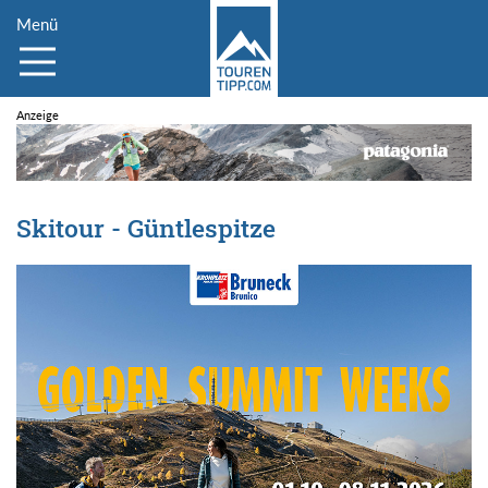
Menü
Skitour - Güntlespitze