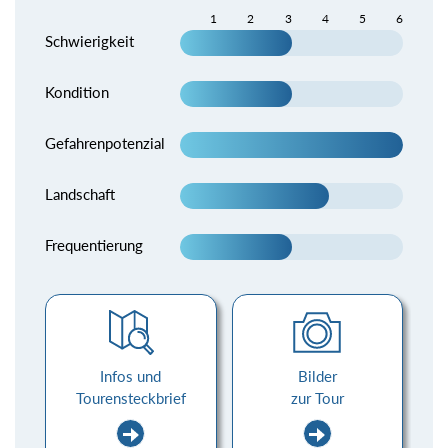
1
2
3
4
5
6
Schwierigkeit
Kondition
Gefahrenpotenzial
Landschaft
Frequentierung
Infos und
Bilder
Tourensteckbrief
zur Tour