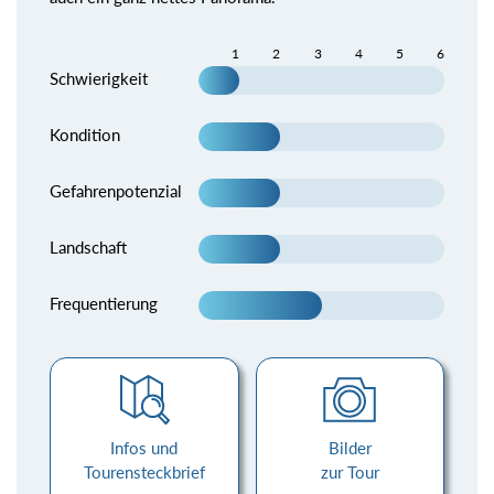
1
2
3
4
5
6
Schwierigkeit
Kondition
Gefahrenpotenzial
Landschaft
Frequentierung
Infos und
Bilder
Tourensteckbrief
zur Tour