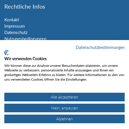
Rechtliche Infos
Kontakt
Impressum
Datenschutz
Nutzungsbedingungen
Sitemap
Datenschutzbestimmungen
Wir verwenden Cookies
Social Media
Wir können diese zur Analyse unserer Besucherdaten platzieren, um unsere
Webseite zu verbessern, personalisierte Inhalte anzuzeigen und Ihnen ein
großartiges Webseiten-Erlebnis zu bieten. Für weitere Informationen zu den von
uns verwendeten Cookies öffnen Sie die Einstellungen.
Alle akzeptieren
Gefällt mir
Nein, anpassen
Ablehnen
© Tourentipp.com 2025