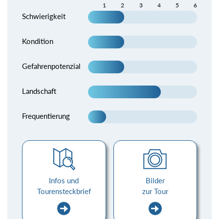
1
2
3
4
5
6
Schwierigkeit
Kondition
Gefahrenpotenzial
Landschaft
Frequentierung
Infos und
Bilder
Tourensteckbrief
zur Tour