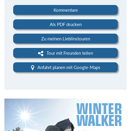
Kommentare
Als PDF drucken
Zu meinen Lieblinstouren
Tour mit Freunden teilen
Anfahrt planen mit Google-Maps