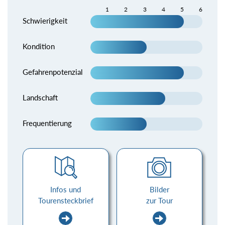
1
2
3
4
5
6
Schwierigkeit
Kondition
Gefahrenpotenzial
Landschaft
Frequentierung
Infos und
Bilder
Tourensteckbrief
zur Tour