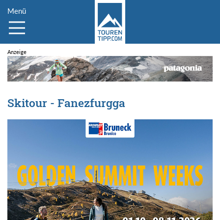
Menü
Skitour - Fanezfurgga