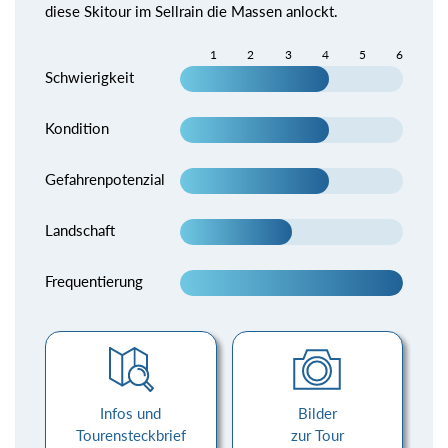
diese Skitour im Sellrain die Massen anlockt.
1
2
3
4
5
6
Schwierigkeit
Kondition
Gefahrenpotenzial
Landschaft
Frequentierung
Infos und
Bilder
Tourensteckbrief
zur Tour